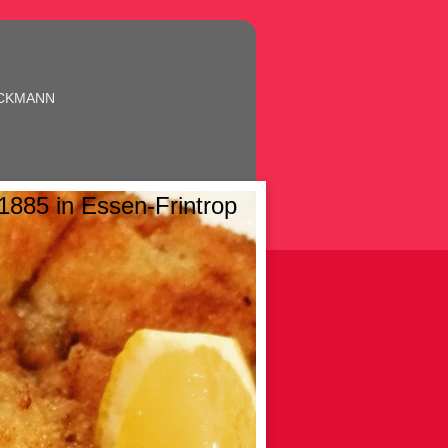
ÖCKMANN
885 in Essen-Frintrop